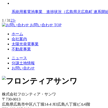
系統用蓄電池事業 進捗状況（広島県北広島町 連系開
1 / 3
1
2
3
›
お問い合わせ
TOP
ホーム
会社案内
太陽光発電事業
不動産事業
ニュース
分譲土地情報
お問い合わせ
株式会社フロンティア・サンワ
〒730-0013
広島県広島市中区八丁堀14-4 JEI広島八丁堀ビル6階